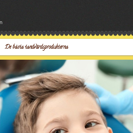
en
De bästa tandvårdsprodukterna