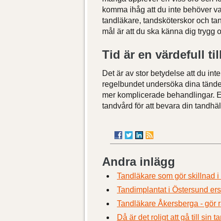
komma ihåg att du inte behöver var
tandläkare, tandsköterskor och ta
mål är att du ska känna dig trygg 
Tid är en värdefull t
Det är av stor betydelse att du int
regelbundet undersöka dina tänder
mer komplicerade behandlingar. E
tandvård för att bevara din tandhäl
Andra inlägg
Tandläkare som gör skillnad i
Tandimplantat i Östersund ers
Tandläkare Åkersberga - gör rä
Då är det roligt att gå till sin 