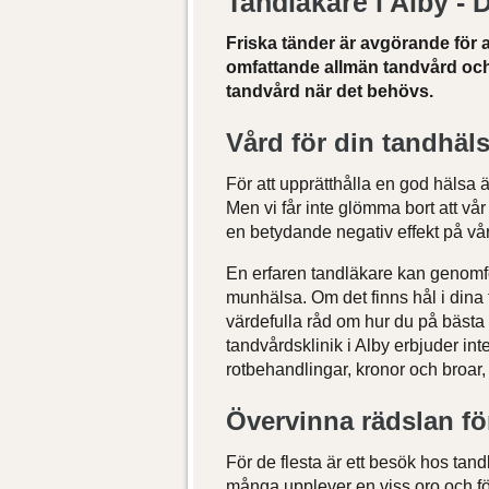
Tandläkare i Alby - D
Friska tänder är avgörande för a
omfattande allmän tandvård och 
tandvård när det behövs.
Vård för din tandhäl
För att upprätthålla en god hälsa ä
Men vi får inte glömma bort att vå
en betydande negativ effekt på vå
En erfaren tandläkare kan genomf
munhälsa. Om det finns hål i dina
värdefulla råd om hur du på bästa
tandvårdsklinik i Alby erbjuder in
rotbehandlingar, kronor och broar
Övervinna rädslan fö
För de flesta är ett besök hos tan
många upplever en viss oro och förs