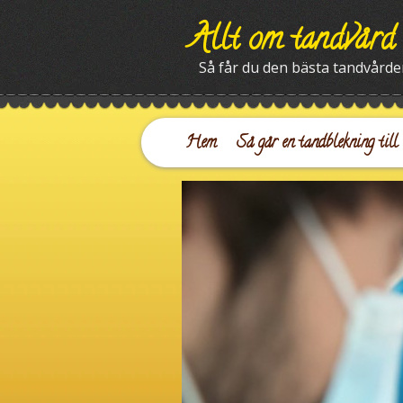
Allt om tandvård
Så får du den bästa tandvård
Hem
Så går en tandblekning till