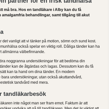
in partner för en frisk tandhälsa
tt må bra. Hos en tandläkare i Alby kan du få
amalgamfria behandlingar, samt tillgång till akut
sa
r det vanligt att vi tänker på motion, sömn och sund kost.
r munhälsa också spelar en viktig roll. Dåliga tänder kan ha
rt allmänna välbefinnande.
öra noggranna undersökningar för att bedöma din
 tänder kan de åtgärdas och lagas. Dessutom kan du få
 sätt kan ta hand om dina tänder. En modern
te bara undersökningar, utan också akuttandvård,
, estetisk tandvård med mera.
r tandläkarbesök
dläkaren inte något man ser fram emot. Faktum är att
öker undvika att gå till tandläkaren. Men det är viktigt att